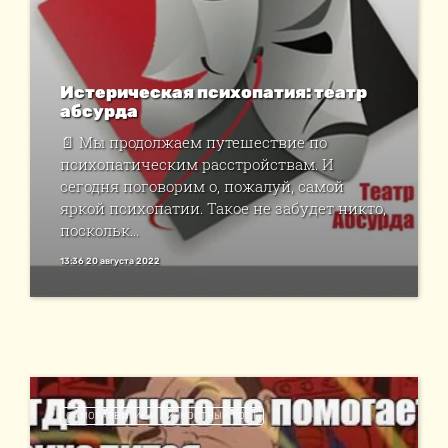
Истерическая психопатия: театр
абсурда
📄 Мы продолжаем путешествие по
психопатическим расстройствам. И
сегодня поговорим о, пожалуй, самой
яркой психопатии. Такое не забудет никто,
поскольк...
13:36 20 августа 2022
САМОРАЗВИТИЕ И ЛИЧНОСТНЫЙ РОСТ