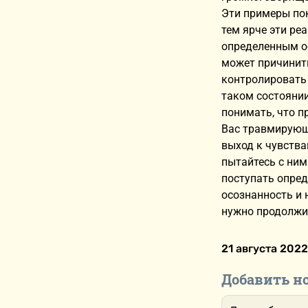
Эти примеры пок
тем ярче эти ре
опре­деленным о
может причинить
контролировать 
таком состоянии
понимать, что п
Вас травмирующе
выход к чувства
пытайтесь с ним
поступать опред
осознанность и 
нужно продолжи
21 августа 2022
Добавить н