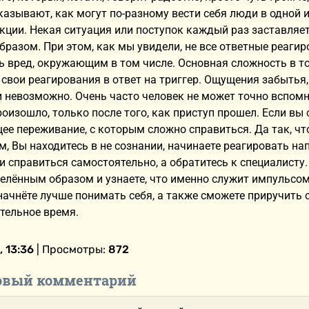
азывают, как могут по-разному вести себя люди в одной и
акции. Некая ситуация или поступок каждый раз заставля
бразом. При этом, как мы увидели, не все ответные реаги
 вред, окружающим в том числе. Основная сложность в то
свои реагирования в ответ на триггер. Ощущения забытья, 
 невозможно. Очень часто человек не может точно вспомни
роизошло, только после того, как приступ прошел. Если в
е переживание, с которым сложно справиться. Да так, что
м, Вы находитесь в не сознании, начинаете реагировать на
и справиться самостоятельно, а обратитесь к специалисту.
елённым образом и узнаете, что именно служит импульсо
начнёте лучше понимать себя, а также сможете приручить с
тельное время.
, 13:36
| Просмотры:
872
овый комментарий