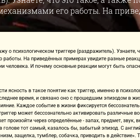
механизмами его работы. На привед
ажу о психологическом триггере (раздражитель). Узнаете, ч
 работы. На приведённых примерах увидите разные реакци
ии человека. И почему основные реакции могут быть опас
сти ясность в такое понятие как триггер, именно в психо
следнее время, и связано оно с прошедшим эпизодом в жиз
ияние. Каждое событие в жизни фиксируется бессознатель
триггер может бессознательно активировать различные в
жет произойти через определённые - запах, предмет, звук,
 голове тот самый, казалось бы, забытый эпизод. С англий
низм, защелка, тумблер, собачка, приводить в действие».