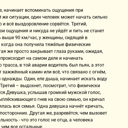
е, начинает вспоминать ощущения при
ой же ситуации, один человек может начать сильно
 и всё выздоровление сорвётся. Третий,
и ощущения и никуда не уйдёт и пить не станет
 выше 90 км/час, у женщины, сидящей в
, когда она получила тяжёлые физические
гая же просто закрывает глаза руками, ожидая,
е происходит на самом деле и начинать
 трасса, в той аварии водитель был пьян, а этот
 зажжённый камин или всё, что связано с огнём,
л однажды. Один, еле дыша, начинает искать воду
 Третий – выдохнет, посмотрит, что физически
ется.Девушка, услышав громкий мужской голос,
ыплёскивающего гнев на свою семью, он кричал
оялась вся семья. Одна девушка начнёт кричать,
посторонних. Другая же, разревётся, чем вызовет
ность - что это голос не отца, а человека
 чем все остальные.