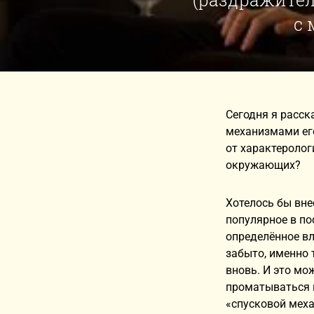
с 
Сегодня я расск
механизмами его
от характеролог
окружающих?
Хотелось бы вне
популярное в по
определённое вл
забыто, именно 
вновь. И это мо
проматываться в
«спусковой меха