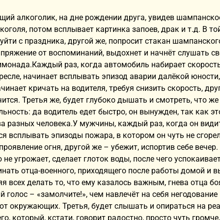
ий алкоголик, на дне рождении друга, увидев шампанско
коголя, потом всплывает картинка запоев, драк и т.д. В т
уйти с праздника, другой же, попросит стакан шампанского
пряжение от воспоминаний, выдохнет и начнёт слушать сво
имонада.Каждый раз, когда автомобиль набирает скорость
есле, начинает всплывать эпизод аварии далёкой юности
чинает кричать на водителя, требуя снизить скорость, дру
чится. Третья же, будет глубоко дышать и смотреть, что ж
ьность: да водитель едет быстро, он вынужден, так как это
ва разных человека.У мужчины, каждый раз, когда он видит
ся всплывать эпизоды пожара, в котором он чуть не сгоре
проявление огня, другой же – убежит, испортив себе вечер.
о не угрожает, сделает глоток воды, после чего успокаива
нать отца-военного, приходящего после работы домой и в
яя всех делать то, что ему казалось важным, гнева отца б
 голос – «замолчите!», чем навлечёт на себя негодование 
от окружающих. Третья, будет слышать и опираться на реаль
о, который, кстати, говорит радостно, просто чуть громче,