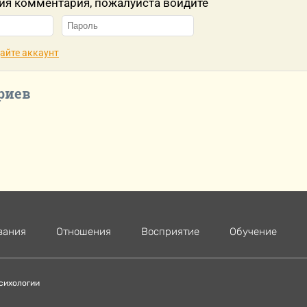
ия комментария, пожалуйста войдите
айте аккаунт
риев
вания
Отношения
Восприятие
Обучение
сихологии