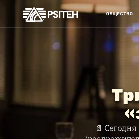
ОБЩЕСТВО
Тр
«
📄 Сегодня
(раздражитель