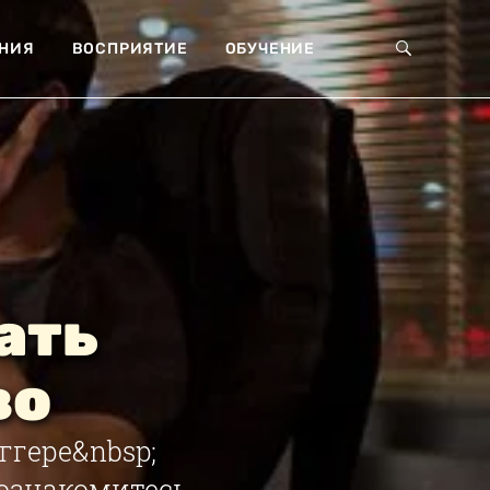
НИЯ
ВОСПРИЯТИЕ
ОБУЧЕНИЕ
ать
во
ггере&nbsp;
 познакомитесь