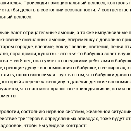
ажитель». Происходит эмоциональный всплеск, контроль н
е стал бы делать в состоянии осознанности. И соответстве
ьный всплеск.
вызывают отрицательные эмоции, а также импульсивные п
икновение смешанных эмоций, вперемешку с довольно при
таром городке, впервые, вокруг зелень, цветения, пенья пт
Валя, пора домой, кушать» - это чья-то бабушка зовёт внуч
ства – ей 8 лет, она гуляет с соседскими ребятами и бабуш
, греющие душу - воспоминания о бабушке, о её пирогах, хо
лить, плохо выносимая грусть о том, что бабушки давно не
, который «перенёс» женщину в далёкие детские воспомина
олучается, что наш мозг хранит все эпизоды жизни, но мы 
оменты.
ерологии, состоянию нервной системы, жизненной ситуации,
ействие триггеров в определённых эпизодах, тоже будут 
 здоровой, чтобы Вы увидели контраст: