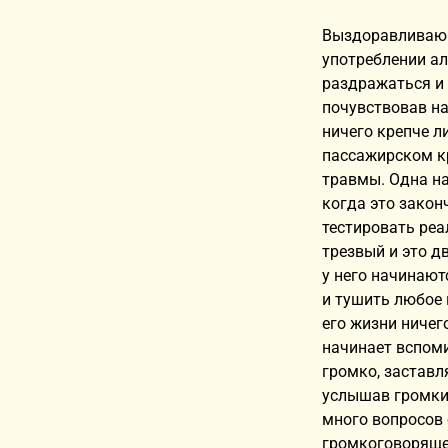
Выздоравливающ
употреблении ал
раздражаться и 
почувствовав на
ничего крепче л
пассажирском кр
травмы. Одна на
когда это закон
тестировать реал
трезвый и это д
у него начинают
и тушить любое 
его жизни ничег
начинает вспоми
громко, заставл
услышав громкий
много вопросов 
громкоговорящег