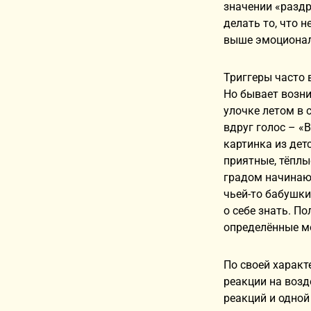
значении «раздр
делать то, что н
выше эмоционал
Триггеры часто 
Но бывает возн
улочке летом в с
вдруг голос – «
картинка из дет
приятные, тёплые
градом начинают 
чьей-то бабушки
о себе знать. П
определённые м
По своей характ
реакции на возд
реакций и одной