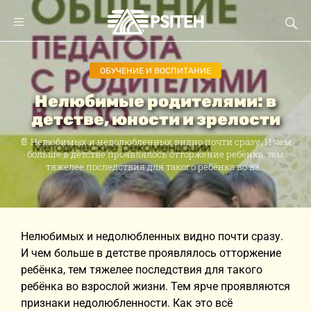
ОБУЧЕНИЕ И ВОСПИТАНИЕ
Нелюбимые родителями: в
детстве, юности и зрелости
📄 Нелюбимых и недолюбленных видно почти сразу. И чем
больше в детстве проявлялось отторжение ребёнка, тем
тяжелее последствия для такого ребёнка во вз...
Нелюбимых и недолюбленных видно почти сразу.
И чем больше в детстве проявлялось отторжение
ребёнка, тем тяжелее последствия для такого
ребёнка во взрослой жизни. Тем ярче проявляются
признаки недолюбленности. Как это всё