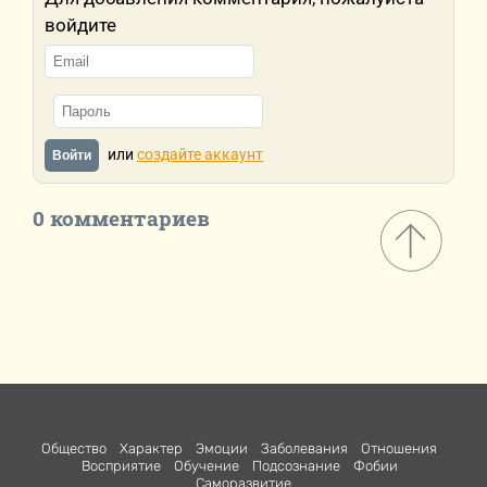
войдите
или
создайте аккаунт
Войти
0 комментариев
Общество
Характер
Эмоции
Заболевания
Отношения
Восприятие
Обучение
Подсознание
Фобии
Саморазвитие