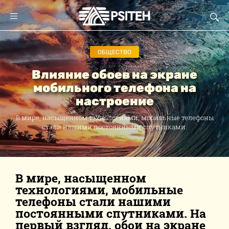
ОБЩЕСТВО
Влияние обоев на экране
мобильного телефона на
настроение
В мире, насыщенном технологиями, мобильные телефоны
стали нашими постоянными спутниками.
В мире, насыщенном
технологиями, мобильные
телефоны стали нашими
постоянными спутниками. На
первый взгляд, обои на экране