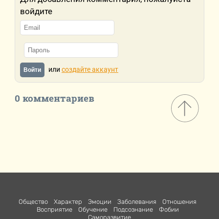
войдите
или
создайте аккаунт
Войти
0 комментариев
Общество
Характер
Эмоции
Заболевания
Отношения
Восприятие
Обучение
Подсознание
Фобии
Саморазвитие