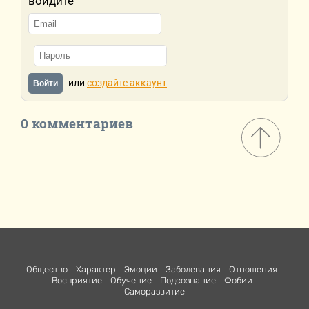
войдите
или
создайте аккаунт
Войти
0 комментариев
Общество
Характер
Эмоции
Заболевания
Отношения
Восприятие
Обучение
Подсознание
Фобии
Саморазвитие