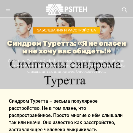
ЗАБОЛЕВАНИЯ И РАССТРОЙСТВА
Синдром Туретта: «Я не опасен
и не хочу вас обидеть!»
Синдром Туретта &ndash; весьма популярное расстройство.
Не в том плане, что распространённое. Просто многие о нём
слышали так или иначе. Оно известно ...
Синдром Туретта – весьма популярное
расстройство. Не в том плане, что
распространённое. Просто многие о нём слышали
так или иначе. Оно известно как расстройство,
заставляющее человека выкрикивать