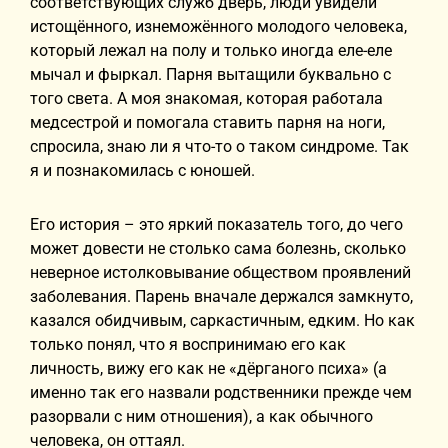
соответствующих служб дверь, люди увидели
истощённого, изнеможённого молодого человека,
который лежал на полу и только иногда еле-еле
мычал и фыркал. Парня вытащили буквально с
того света. А моя знакомая, которая работала
медсестрой и помогала ставить парня на ноги,
спросила, знаю ли я что-то о таком синдроме. Так
я и познакомилась с юношей.
Его история – это яркий показатель того, до чего
может довести не столько сама болезнь, сколько
неверное истолковывание обществом проявлений
заболевания. Парень вначале держался замкнуто,
казался обидчивым, саркастичным, едким. Но как
только понял, что я воспринимаю его как
личность, вижу его как не «дёрганого психа» (а
именно так его назвали родственники прежде чем
разорвали с ним отношения), а как обычного
человека, он оттаял.