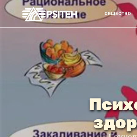
ОБЩЕСТВО
Псих
здор
Психол