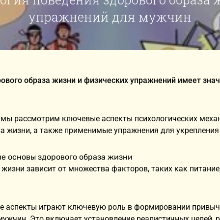
упражнений для мужчин
ового образа жизни и физических упражнений имеет знач
е мы рассмотрим ключевые аспекты психологических меха
за жизни, а также применимые упражнения для укреплени
е основы здорового образа жизни
жизни зависит от множества факторов, таких как питание,
е аспекты играют ключевую роль в формировании привыч
мужчин. Это включает установление реалистичных целей, р