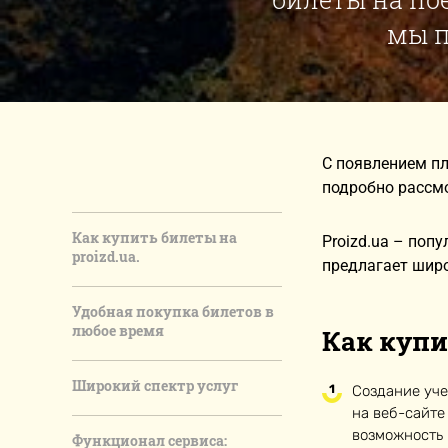
мы п
С появлением пл
подробно рассм
Как купить билеты на
Proizd.ua – поп
proizd.ua.
предлагает шир
Удобная покупка билетов в
любое время
Как купи
Широкий спектр услуг
Создание уче
на веб-сайте
возможность 
Функционал сервиса: