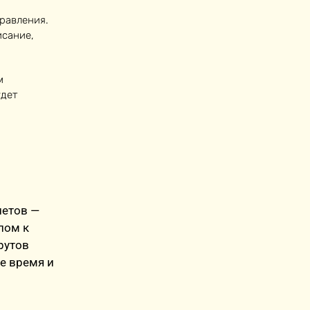
правления.
исание,
м
удет
летов —
пом к
рутов
е время и