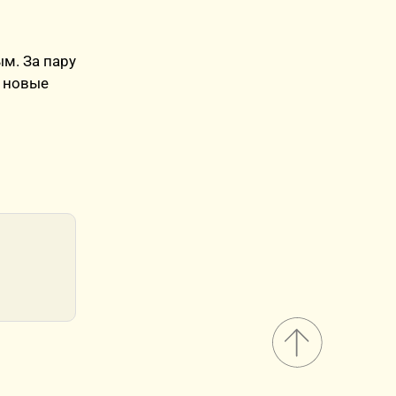
м. За пару
ь новые