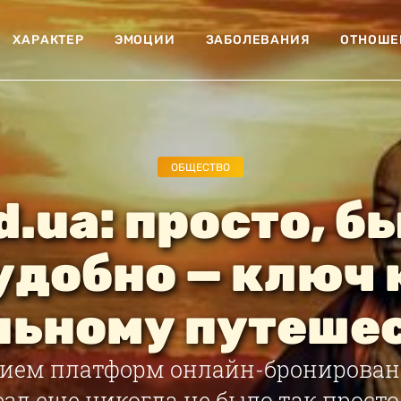
ХАРАКТЕР
ЭМОЦИИ
ЗАБОЛЕВАНИЯ
ОТНОШЕ
ОБЩЕСТВО
d.ua: просто, б
удобно — ключ 
льному путеше
нием платформ онлайн-бронирован
зд еще никогда не было так просто.