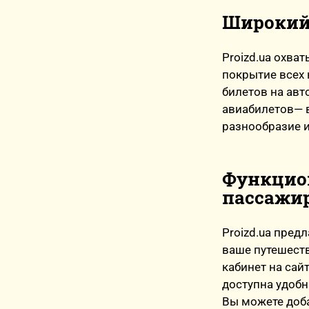
Широкий 
Proizd.ua охва
покрытие всех 
билетов на авт
авиабилетов— в
разнообразие и
Функцион
пассажи
Proizd.ua пред
ваше путешест
кабинет на сай
доступна удобн
Вы можете доба