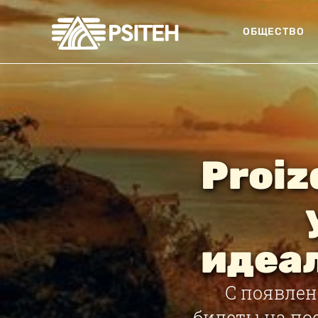
ОБЩЕСТВО
Proiz
идеа
С появле
билеты на пое