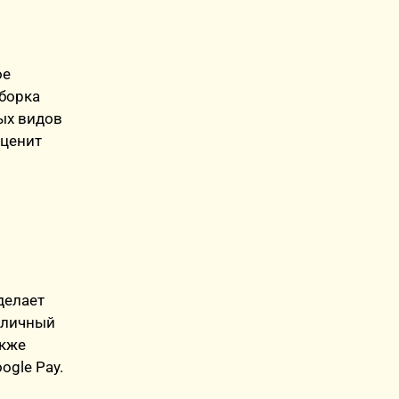
ое
дборка
бых видов
 ценит
делает
 личный
акже
ogle Pay.