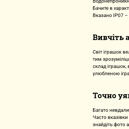
Водонепроникні
Бачите в харак
Вказано IP07 – 
Вивчіть 
Світ іграшок в
тим зрозуміліше
склад іграшок, 
улюбленою ігра
Точно уя
Багато невдали
Часто вказівки
знайдіть фото а