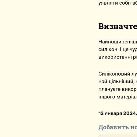
уявляти собі га
Визначте
Найпоширеніший
силікон. І це ч
використанні р
Силіконовий лу
найщільніший, 
плануєте викор
іншого матеріал
12 января 2024,
Добавить н