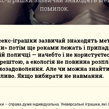
помилок.
секс-іграшки зазвичай знаходять мет
и» потім ще роками лежать і припад
 поличці — начебто і не користуєтес
зрештою, а екологія не повинна розпл
мозадоволення. Але чи можна знайт
ливо. Якщо вибирати не навмання.
ки – справа дуже індивідуальна. Універсальні іграшки, які