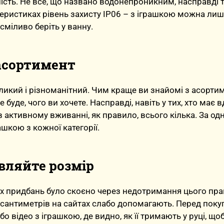
сть. Не все, що названо водонепроникним, насправді т
теристиках рівень захисту IP06 – з іграшкою можна лиш
сміливо беріть у ванну.
асортимент
еликий і різноманітний. Чим краще ви знайомі з асорти
 буде, чого ви хочете. Насправді, навіть у тих, хто має 
в активному вживанні, як правило, всього кілька. За од
шкою з кожної категорії.
вляйте розмір
х придбань було скоєно через недотримання цього пра
 сантиметрів на сайтах слабо допомагають. Перед пок
бо відео з іграшкою, де видно, як її тримають у руці, щ