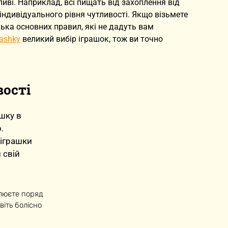
жливі. Наприклад, всі пищать від захоплення від
індивідуального рівня чутливості. Якщо візьмете
лька основних правил, які не дадуть вам
rashky
великий вибір іграшок, тож ви точно
вості
шку в
.
 іграшки
 свій
улюєте поряд
віть болісно