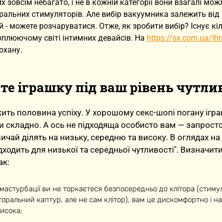
их зовсім небагато, і не в кожній категорії вони взагалі мо
ральних стимуляторів. Але вибір вакуумника залежить від 
 - можете розчаруватися. Отже, як зробити вибір? Існує кі
оплюючому світі інтимних девайсів. На
https://sx.com.ua/Ih
охану.
те іграшку під ваш рівень чутли
жить половина успіху. У хорошому секс-шопі погану ігра
и складно. А ось не підходяща особисто вам — запросто
ичай ділять на низьку, середню та високу. В оглядах на
підходить для низької та середньої чутливості". Визначити
ак:
 мастурбації ви не торкаєтеся безпосередньо до клітора (стим
торальний каптур, але не сам клітор), вам це дискомфортно і на
висока;