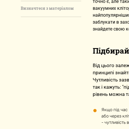
точно є, але так
Визначтеся з матеріалом
вакуумних кліто
найпопулярніший
заблукати в зах
знайдете свою к
Підбирай
Від цього зале
принципі знайт
Чутливість зазв
так і кажуть: "
рівень можна т
Якщо під час
або через клі
- чутливість 