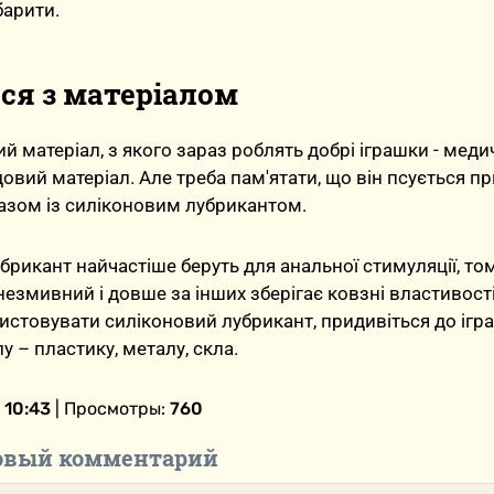
барити.
ся з матеріалом
 матеріал, з якого зараз роблять добрі іграшки - мед
удовий матеріал. Але треба пам'ятати, що він псується пр
азом із силіконовим лубрикантом.
брикант найчастіше беруть для анальної стимуляції, то
незмивний і довше за інших зберігає ковзні властивост
истовувати силіконовий лубрикант, придивіться до ігр
у – пластику, металу, скла.
 10:43
| Просмотры:
760
овый комментарий