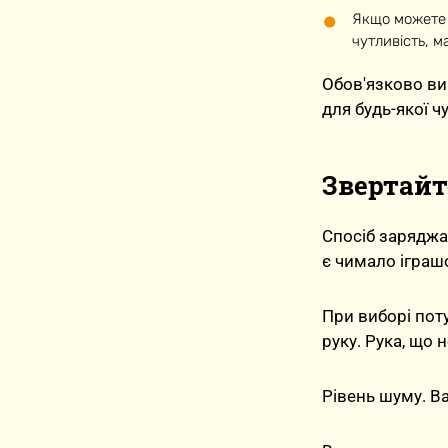
Якщо можете 
чутливість, м
Обов'язково вив
для будь-якої ч
Звертайт
Спосіб заряджа
є чимало іграшо
При виборі поту
руку. Рука, що 
Рівень шуму. В