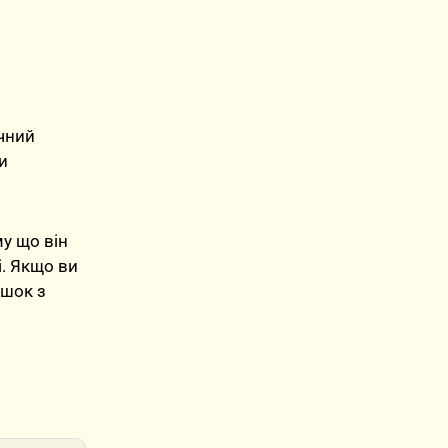
ичний
и
му що він
і. Якщо ви
ашок з