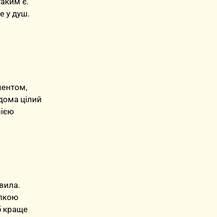
аким є.
е у душ.
ментом,
вдома цілий
нією
вила.
упкою
об краще