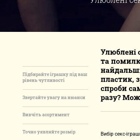
Улюблені 
та помилк
найдальшій
Підбирайте іграшку під ваш
пластик, 
рівень чутливості
спроби са
разу? Мож
Звертайте увагу на нюанси
Вивчіть асортимент
Точно уявляйте розмір
Вибір секс-іграш