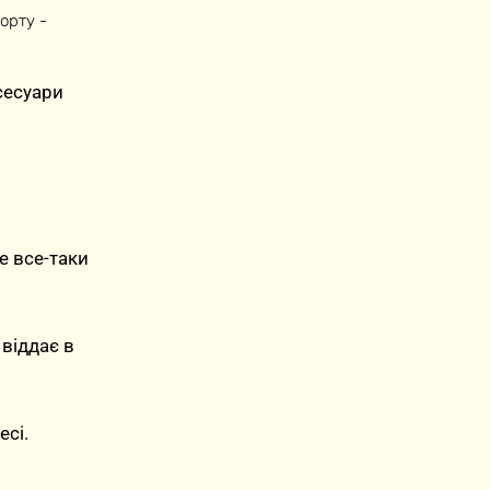
орту -
ксесуари
е все-таки
 віддає в
сі.