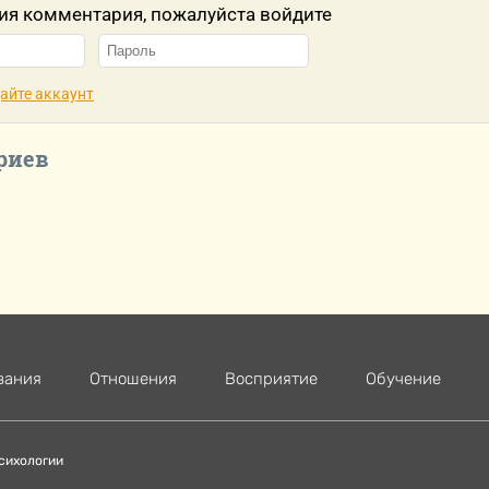
ия комментария, пожалуйста войдите
айте аккаунт
риев
вания
Отношения
Восприятие
Обучение
сихологии