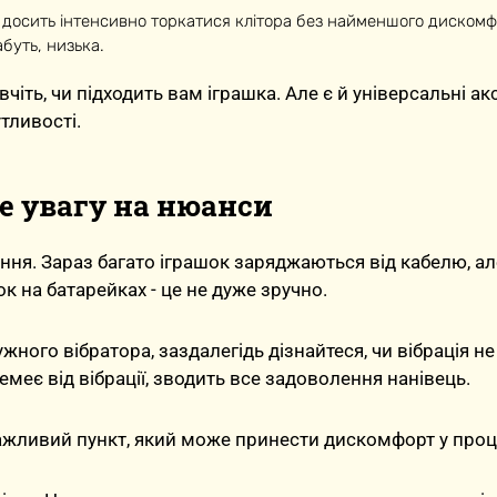
досить інтенсивно торкатися клітора без найменшого дискомф
абуть, низька.
чіть, чи підходить вам іграшка. Але є й універсальні а
утливості.
е увагу на нюанси
ння. Зараз багато іграшок заряджаються від кабелю, ал
к на батарейках - це не дуже зручно.
жного вібратора, заздалегідь дізнайтеся, чи вібрація не
немеє від вібрації, зводить все задоволення нанівець.
ажливий пункт, який може принести дискомфорт у проце