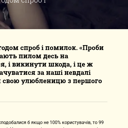
одом спроб і помилок. «Проби
ають пилом десь на
я, і викинути шкода, і це ж
ачуватися за наші невдалі
и свою улюбленицю з першого
 сподобалися б якщо не 100% користувачів, то 99