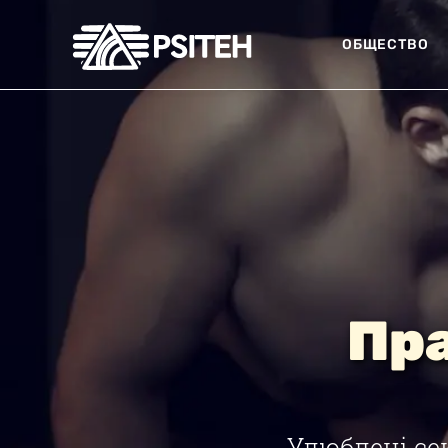
ОБЩЕСТВО
Пра
Улюблені се