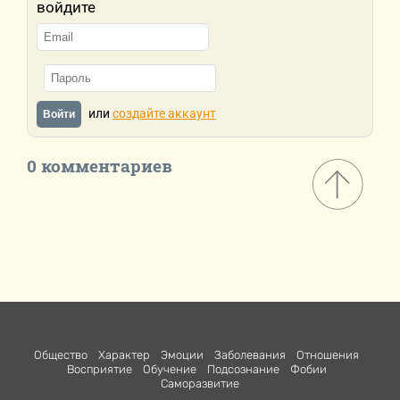
войдите
или
создайте аккаунт
Войти
0 комментариев
Общество
Характер
Эмоции
Заболевания
Отношения
Восприятие
Обучение
Подсознание
Фобии
Саморазвитие