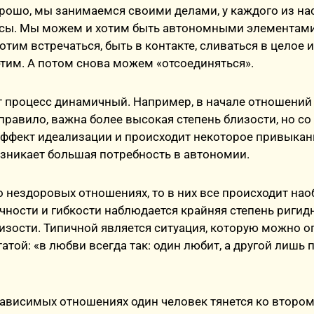
рошо, мы занимаемся своими делами, у каждого из нас
есы. Мы можем и хотим быть автономными элементами
отим встречаться, быть в контакте, сливаться в целое и
тим. А потом снова можем «отсоединяться».
от процесс динамичный. Например, в начале отношений
 правило, важна более высокая степень близости, но с
эффект идеализации и происходит некоторое привыкани
возникает большая потребность в автономии.
о нездоровых отношениях, то в них все происходит нао
ности и гибкости наблюдается крайняя степень ригид
зости. Типичной является ситуация, которую можно о
атой: «в любви всегда так: один любит, а другой лишь 
зависимых отношениях один человек тянется ко второму