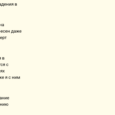
адения в
на
ресен даже
ерт
я в
ся с
иях
же я с ним
тание
анию