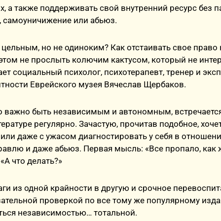
х, а также поддерживать свой внутренний ресурс без п
, самоуничижение или абьюз.
цельным, но не одиноким? Как отстаивать свое право 
этом не прослыть колючим кактусом, который не инте
т социальный психолог, психотерапевт, тренер и эксп
тности Еврейского музея Вячеслав Щербаков.
то важно быть независимым и автономным, встречаетс
ературе регулярно. Зачастую, прочитав подобное, хочет
ли даже с ужасом диагностировать у себя в отношен
равлю и даже абьюз. Первая мысль: «Все пропало, как 
«А что делать?»
и из одной крайности в другую и срочное перевоспи
зательной проверкой по все тому же популярному изд
ться независимостью… тотальной.