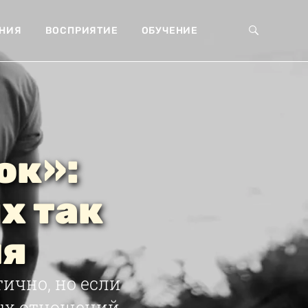
НИЯ
ВОСПРИЯТИЕ
ОБУЧЕНИЕ
ок»:
х так
ия
ично, но если
вых отношений