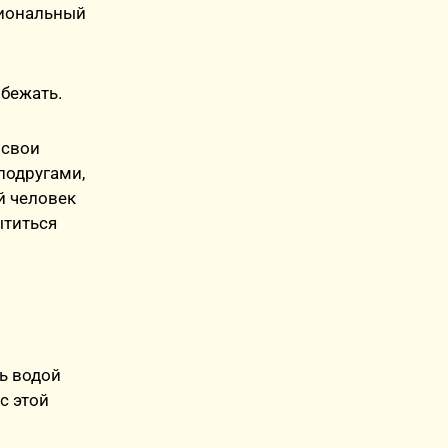
циональный
збежать.
 свои
подругами,
й человек
ытиться
ь водой
с этой