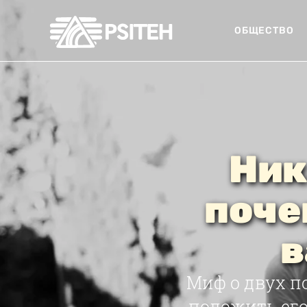
ОБЩЕСТВО
Ник
поче
в
Миф о двух п
положить его