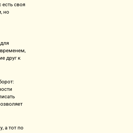
 есть своя
, но
 для
о временем,
е друг к
борот:
ности
писать
позволяет
, а тот по