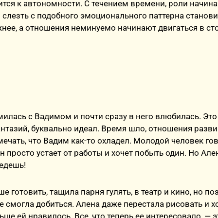
тся к автономности. С течением времени, роли начин
и слезть с подобного эмоционального паттерна станови
нее, а отношения неминуемо начинают двигаться в ст
илась с Вадимом и почти сразу в него влюбилась. Это
антазий, буквально идеал. Время шло, отношения разв
мечать, что Вадим как-то охладел. Молодой человек гов
он просто устает от работы и хочет побыть один. Но Але
едешь!
е готовить, тащила парня гулять, в театр и кино, но п
не смогла добиться. Алена даже перестала рисовать и х
ьше ей нравилось. Все, что теперь ее интересовало, — э