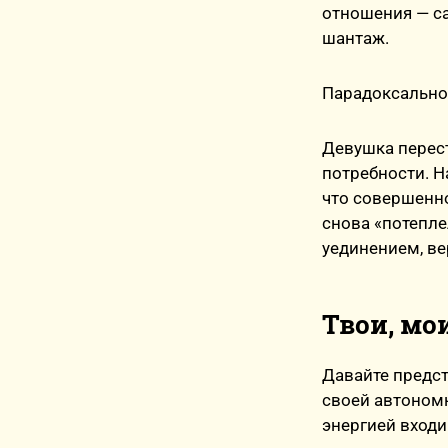
отношения — с
шантаж.
Парадоксально,
Девушка перест
потребности. Н
что совершенно
снова «потепле
уединением, вер
Твои, мо
Давайте предст
своей автономн
энергией входи