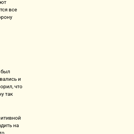
ают
тся все
орону
 был
ивались и
орил, что
ну так
озитивной
одить на
то