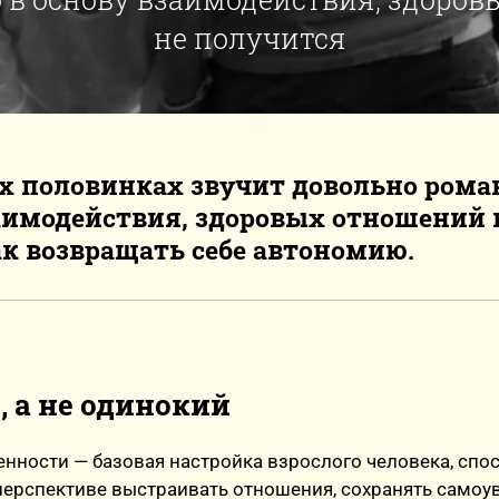
не получится
х половинках звучит довольно роман
аимодействия, здоровых отношений н
ак возвращать себе автономию.
 а не одинокий
нности — базовая настройка взрослого человека, спо
перспективе выстраивать отношения, сохранять самоу