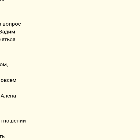
а вопрос
 Вадим
няться
ом,
совсем
 Алена
 отношении
ть