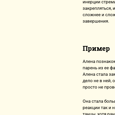
инерции стреми
закрепляться, 
сложнее и слож
завершения.
Пример
Алена познаком
парень из ее ф
Алена стала за
дело не в ней, 
просто не пров
Она стала больш
реакции так и 
танцы, хотя ран