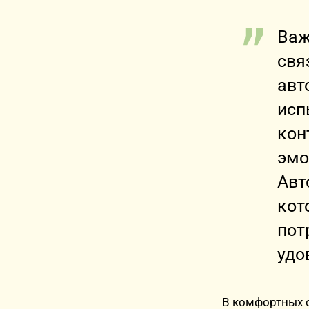
Важ
свя
авт
исп
кон
эмо
Авт
кот
пот
удо
В комфортных о