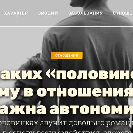
ХАРАКТЕР
ЭМОЦИИ
ЗАБОЛЕВАНИЯ
ОТНОШЕ
ОТНОШЕНИЯ
аких «половин
му в отношения
ажна автоном
оловинках звучит довольно романт
 в основу взаимодействия, здоро