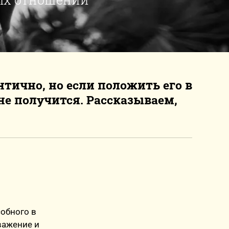
тично, но если положить его в
е получится. Рассказываем,
собного в
важение и