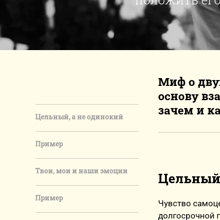
Миф о дву
основу вз
зачем и к
Цельный, а не одинокий
Пример
Твои, мои и наши эмоции
Цельный,
Пример
Чувство самоце
долгосрочной 