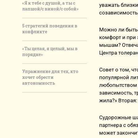
«Я к тебе с душой, а ты с
уважать близки
лапшой/с виной/с собой»
созависимость
5 стратегий поведения в
Можно ли быть 
конфликте
комфорт и при 
мышам? Отвечае
«Ты целая, я целый, мы в
Центра толеран
порядке»
Совет о том, ч
Упражнение для тех, кто
хочет обрести
популярной лит
автономность
любопытством и
зависимость, т
жила?» Вторая: 
Судорожные шаг
партнера с обя
может закончи