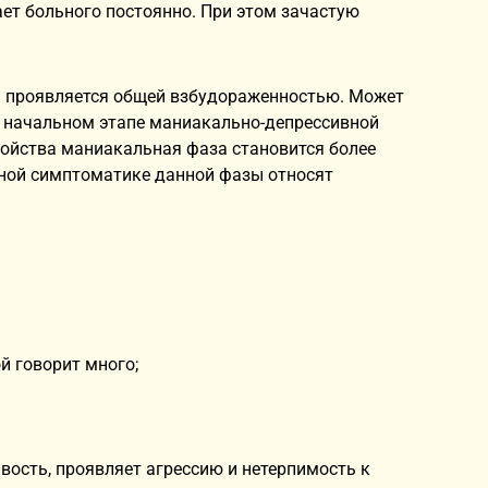
ает больного постоянно. При этом зачастую
а проявляется общей взбудораженностью. Может
На начальном этапе маниакально-депрессивной
ройства маниакальная фаза становится более
чной симптоматике данной фазы относят
й говорит много;
вость, проявляет агрессию и нетерпимость к