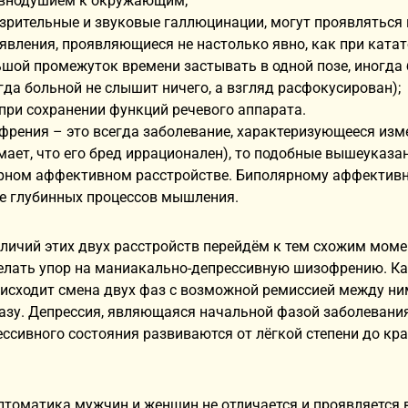
внодушием к окружающим;
рительные и звуковые галлюцинации, могут проявляться 
явления, проявляющиеся не настолько явно, как при ката
шой промежуток времени застывать в одной позе, иногда б
огда больной не слышит ничего, а взгляд расфокусирован);
 при сохранении функций речевого аппарата.
френия – это всегда заболевание, характеризующееся из
мает, что его бред иррационален), то подобные вышеуказ
рном аффективном расстройстве. Биполярному аффективн
не глубинных процессов мышления.
личий этих двух расстройств перейдём к тем схожим моме
елать упор на маниакально-депрессивную шизофрению. Ка
исходит смена двух фаз с возможной ремиссией между ни
зу. Депрессия, являющаяся начальной фазой заболевания,
сивного состояния развиваются от лёгкой степени до кр
птоматика мужчин и женщин не отличается и проявляется 