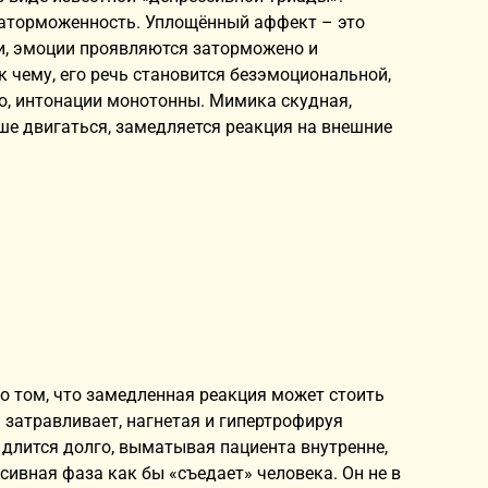
заторможенность. Уплощённый аффект – это
и, эмоции проявляются заторможено и
 к чему, его речь становится безэмоциональной,
о, интонации монотонны. Мимика скудная,
е двигаться, замедляется реакция на внешние
 о том, что замедленная реакция может стоить
я затравливает, нагнетая и гипертрофируя
длится долго, выматывая пациента внутренне,
ивная фаза как бы «съедает» человека. Он не в