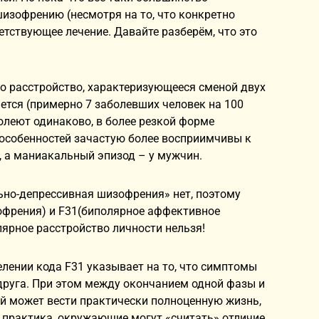
изофрению (несмотря на то, что конкретно
тствующее лечение. Давайте разберём, что это
о расстройство, характеризующееся сменой двух
ается (примерно 7 заболевших человек на 100
леют одинаково, в более резкой форме
х особенностей зачастую более восприимчивы к
, а маниакальный эпизод – у мужчин.
ьно-депрессивная шизофрения» нет, поэтому
офрения) и F31(биполярное аффективное
лярное расстройство личности нельзя!
елении кода F31 указывает на то, что симптомы
руга. При этом между окончанием одной фазы и
ой может вести практически полноценную жизнь,
т практика, окружающие могут «считать» отличие