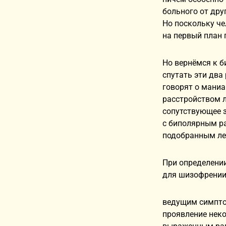
больного от дру
Но поскольку че
на первый план 
Но вернёмся к 
спутать эти два
говорят о мани
расстройством л
сопутствующее з
с биполярным ра
подобранным леч
При определени
для шизофрении
ведущим симпто
проявление неко