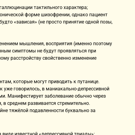
галлюцинации тактильного характера;
тонической форме шизофрении, однако пациент
удто «зависая» (не просто принятие одной позы,
менением мышления, восприятия (именно поэтому
анным симптомы не будут проявляться при
ому расстройству свойственно изменение
нтам, которые могут приводить к путанице.
к уже говорилось, в маниакально-депрессивной
ми. Манифестирует заболевание обычно через
 в среднем развивается стремительно.
айне тяжёлой подавленности буквально за
в виде известной «депрессивной триады»: