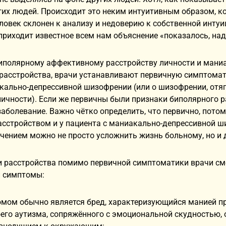
гих людей. Происходит это неким интуитивным образом, ко
ловек склонен к анализу и недоверию к собственной инту
приходит известное всем нам объяснение «показалось, наду
биполярному аффективному расстройству личности и мани
 расстройства, врачи устанавливают первичную симптомат
акально-депрессивной шизофрении (или о шизофрении, о
ичности). Если же первичны были признаки биполярного р
аболевание. Важно чётко определить, что первично, потому
сстройством и у пациента с маниакально-депрессивной ш
ением можно не просто усложнить жизнь больному, но и 
и расстройства помимо первичной симптоматики врачи см
 симптомы:
мом обычно является бред, характеризующийся манией пре
его аутизма, сопряжённого с эмоциональной скудностью, 