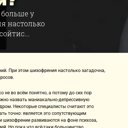
й?
 больше у
я настолько
сойтис...
ий. При этом шизофрения настолько загадочна,
просов.
 не во всём понятно, а потому до сих пор
жно назвать маниакально-депрессивную
дром. Некоторые специалисты считают это
ать точно: является это сопутствующим
 шизофрении развиваются на фоне психоза,
ей. Но пока что всё-таки большинство