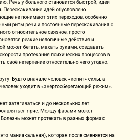
ю. Речь у больного становится быстрой, идеи
й. Перескакивание идей обусловлено
щие не понимают этих переходов, особенно
нный ритм речи и постоянные перескакивания с
ого относительное связное, просто
новятся резкие нелогичные действия и
й может бегать, махать руками, создавать
скорости протекания психических процессов в
ь своё нетерпение относительно чего угодно.
гу. Будто вначале человек «копит» силы, а
 человек уходит в «энергосберегающий режим».
ет затягиваться и до нескольких лет.
проявляться ярче. Между фазами может
 Болезнь может протекать в разных формах:
это маниакальная), которая после сменяется на