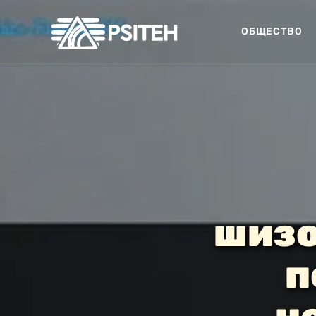
ОБЩЕСТВО
шизо
п