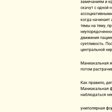
замечаниям и кр
скачут с одной 
ассоциативными
когда начинает 
темы на тему, п
неупорядоченно
движения пациен
суетливость. По
центральной нер
Маниакальная и 
потом растрачив
Как правило, де
Маниакальная фа
наблюдаться нек
униполярная фор