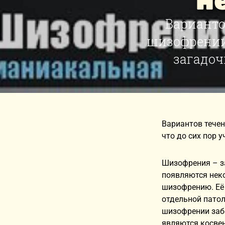
н
Варианто
шизофрении
загадочн
Вариантов тече
что до сих пор 
Шизофрения – за
появляются нек
шизофрению. Её
отдельной патол
шизофрении заб
являются косвен