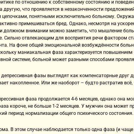
итике по отношению к собственному состоянию и поведени
на другую, что проявляется в незаконченности предложени
 цепочками, понятными исключительно больному. Окружаю
активно примешиваться бред. Однако, несмотря на ускоре
ри должном внимании можно заметить, что мышление больн
е. Сильно отвлекающим для восприятия речи фактором ста
та. На фоне общей эмоциональной возбуждённости больно
скольку маниакальная фаза характеризуется повышением 
вной системе, больной может разными способами проявлят
депрессивная фазы выглядят как компенсаторные друг дру
ает накопленное. Или же наоборот – будто растратив всё,
прессивная фаза продолжается 4-6 месяцев, однако она мож
за короче, не больше 1-2 месяцев. У мужчин она может 
ий период нормализации общего психического состояния.
ма. В этом случае наблюдается только одна фаза (и чаще 