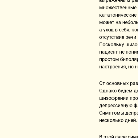
выраженным ра
множественные з
кататонические 
может на неболь
а уход в себя, к
отсутствие речи
Поскольку шизо
пациент не пони
простом биполя
настроения, но 
От основных раз
Однако будем д
шизофрении про
депрессивную фа
Симптомы депрес
несколько дней.
В этой фазе сим