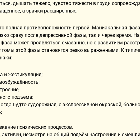
ться, дышать тяжело, чувство тяжести в груди сопровожд
ащённое, а зрачки расширенные.
это полная противоположность первой. Маниакальная фаз
езко сразу после депрессивной фазы, так и через время. 
фаза может проявляться смазанно, но с развитием расст
мптомы этой фазы становятся резко выраженными. К типи
наки:
а и жестикуляция;
возбуждённость;
троение;
ного подъёма;
ногда будто судорожная, с экспрессивной окраской, больно
;
екание психических процессов.
, активен, несмотря на общий подъём настроения и смешли