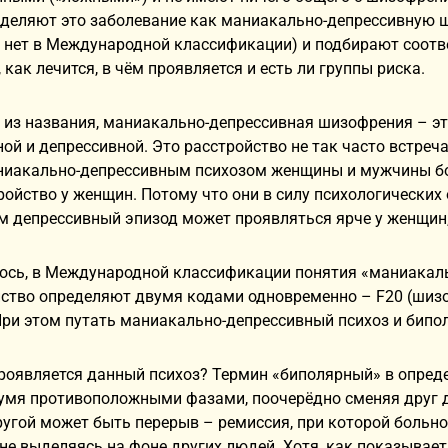
деляют это заболевание как маниакально-депрессивную ш
 нет в Международной классификации) и подбирают соотве
 как лечится, в чём проявляется и есть ли группы риска.
 из названия, маниакально-депрессивная шизофрения – эт
ой и депрессивной. Это расстройство не так часто встреч
аниакально-депрессивным психозом женщины и мужчины бо
ройство у женщин. Потому что они в силу психологически
ом депрессивный эпизод может проявляться ярче у женщин
лось, в Международной классификации понятия «маниакал
йство определяют двумя кодами одновременно – F20 (шиз
При этом путать маниакально-депрессивный психоз и бипо
проявляется данный психоз? Термин «биполярный» в опред
умя противоположными фазами, поочерёдно сменяя друг д
угой может быть перерыв – ремиссия, при которой больн
не выделяясь на фоне других людей. Хотя, как показывае