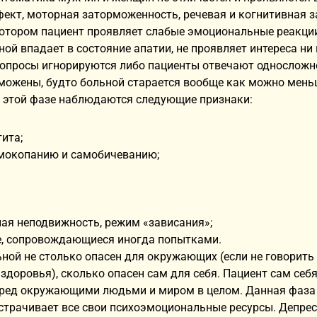
ект, моторная заторможенность, речевая и когнитивная 
 котором пациент проявляет слабые эмоциональные реакци
ной впадает в состояние апатии, не проявляет интереса ни
Вопросы игнорируются либо пациенты отвечают односложн
можены, будто больной старается вообще как можно меньш
В этой фазе наблюдаются следующие признаки:
ита;
амокопанию и самобичеванию;
ная неподвижность, режим «зависания»;
е, сопровождающиеся иногда попытками.
ьной не столько опасен для окружающих (если не говорить
 здоровья), сколько опасен сам для себя. Пациент сам себ
еред окружающими людьми и миром в целом. Данная фаза 
страчивает все свои психоэмоциональные ресурсы. Депресс