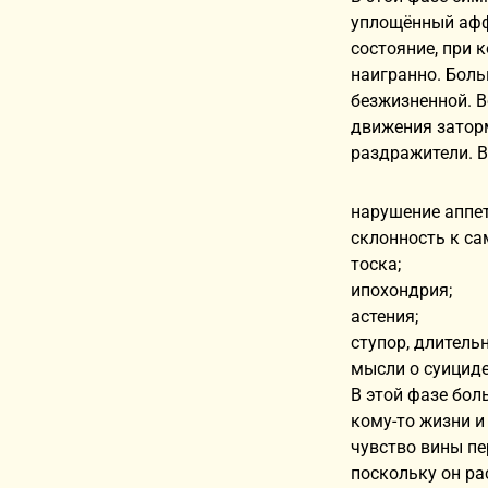
уплощённый афф
состояние, при
наигранно. Боль
безжизненной. 
движения затор
раздражители. 
нарушение аппет
склонность к с
тоска;
ипохондрия;
астения;
ступор, длитель
мысли о суицид
В этой фазе бол
кому-то жизни и
чувство вины п
поскольку он ра