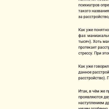
психиатров опре
такого названия
за расстройство,
Как уже понятно
фаз: маниакальн
тысяч). Хоть м
протекает расст
стрессу. При эт
Как уже говори
данное расстро
расстройство). 
Итак, в чём же 
проявляются дв
наступлением др
ничем особенно 