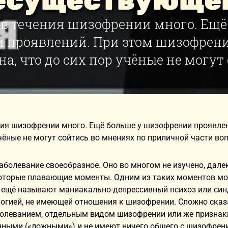
есуществующе
в течения шизофрении много. Ещё
 проявлений. При этом шизофрени
а, что до сих пор учёные не могут 
ния шизофрении много. Ещё больше у шизофрении проявлен
учёные не могут сойтись во мнениях по приличной части во
болевание своеобразное. Оно во многом не изучено, далеко
оторые плавающие моменты. Одним из таких моментов мо
 ещё называют маниакально-депрессивный психоз или син
огией, не имеющей отношения к шизофрении. Сложно сказ
олеванием, отдельным видом шизофрении или же признаки
ными («ложными») и не имеют ничего общего с шизофрени