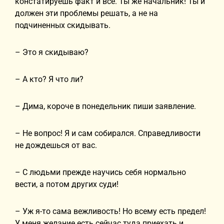
констатируешь факт и все. Ты же начальник! Ты и
должен эти проблемы решать, а не на
подчиненных скидывать.
– Это я скидываю?
– А кто? Я что ли?
– Дима, короче в понедельник пиши заявление.
– Не вопрос! Я и сам собирался. Справедливости
не дождешься от вас.
– С людьми прежде научись себя нормально
вести, а потом других суди!
– Уж я-то сама вежливость! Но всему есть предел!
У меня желание есть сейчас туда приехать и