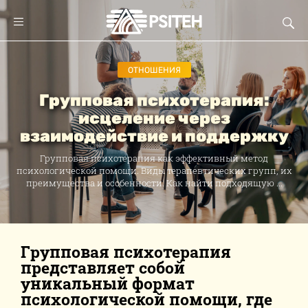
ОТНОШЕНИЯ
Групповая психотерапия:
исцеление через
взаимодействие и поддержку
Групповая психотерапия как эффективный метод
психологической помощи. Виды терапевтических групп, их
преимущества и особенности. Как найти подходящую ...
Групповая психотерапия
представляет собой
уникальный формат
психологической помощи, где