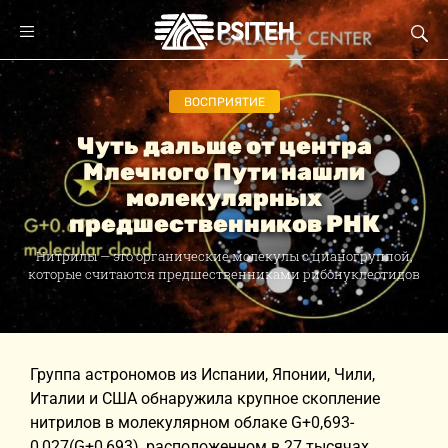
ВОСПРИЯТИЕ
Чуть дальше от центра
Млечного Пути нашли
молекулярных
предшественников РНК
Нитрилы — это органические молекулы с цианогруппой,
которые считаются предшественниками рибонуклеотидов
Группа астрономов из Испании, Японии, Чили,
Италии и США обнаружила крупное скопление
нитрилов в молекулярном облаке G+0,693-
0,027(G+0,693), расположенном в 27 тысячах