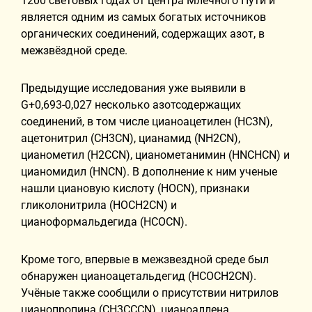
1200 световых годах от центра Млечного Пути и
является одним из самых богатых источников
органических соединений, содержащих азот, в
межзвёздной среде.
Предыдущие исследования уже выявили в
G+0,693-0,027 несколько азотсодержащих
соединений, в том числе цианоацетилен (HC3N),
ацетонитрил (CH3CN), цианамид (NH2CN),
цианометил (H2CCN), цианометанимин (HNCHCN) и
цианомидил (HNCN). В дополнение к ним ученые
нашли циановую кислоту (HOCN), признаки
гликолонитрила (HOCH2CN) и
цианоформальдегида (HCOCN).
Кроме того, впервые в межзвездной среде был
обнаружен цианоацетальдегид (HCOCH2CN).
Учёные также сообщили о присутствии нитрилов
цианопропина (CH3CCCN), цианоаллена