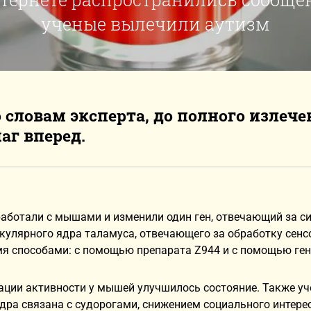
ученые вылечили аутизм
о словам эксперта, до полного излече
г вперед.
работали с мышами и изменили один ген, отвечающий за 
кулярного ядра таламуса, отвечающего за обработку сенс
мя способами: с помощью препарата Z944 и с помощью ге
ции активности у мышей улучшилось состояние. Также уч
дра связана с судорогами, снижением социального интере