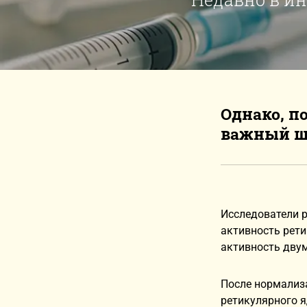
Однако, п
важный ша
Исследователи 
активность рети
активность дву
После нормализа
ретикулярного я