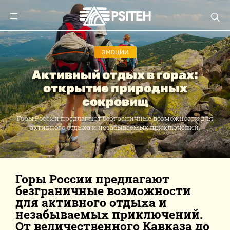
ЭМОЦИИ
Активный отдых в горах:
открытие природных
сокровищ
Горы России предлагают безграничные возможности для
активного отдыха и незабываемых приключений.
Горы России предлагают
безграничные возможности
для активного отдыха и
незабываемых приключений.
От величественного Кавказа до